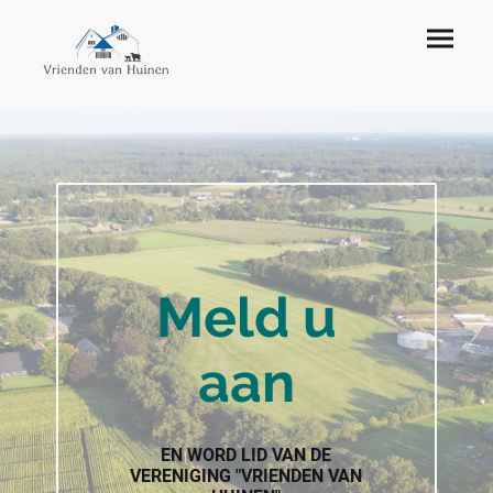
Meld u
aan
EN WORD LID VAN DE
VERENIGING "VRIENDEN VAN